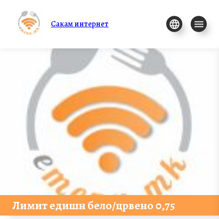
Сакам интернет
Лимит едишн бело/црвено 0,75