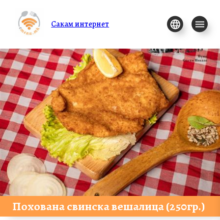
Сакам интернет
Похована свинска вешалица (250гр.)