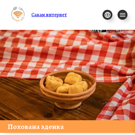
Сакам интернет
Похована зденка