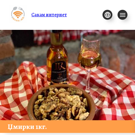
Сакам интернет
Џмирки 1кг.