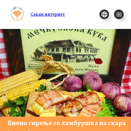
Сакам интернет
Биено сирење со хамбуршка на скара