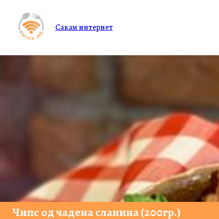
Сакам интернет
Чипс од чадена сланина (200гр.)